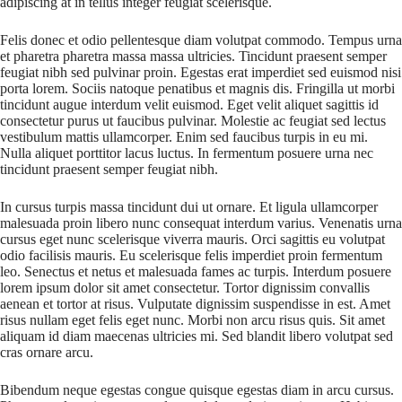
adipiscing at in tellus integer feugiat scelerisque.
Felis donec et odio pellentesque diam volutpat commodo. Tempus urna
et pharetra pharetra massa massa ultricies. Tincidunt praesent semper
feugiat nibh sed pulvinar proin. Egestas erat imperdiet sed euismod nisi
porta lorem. Sociis natoque penatibus et magnis dis. Fringilla ut morbi
tincidunt augue interdum velit euismod. Eget velit aliquet sagittis id
consectetur purus ut faucibus pulvinar. Molestie ac feugiat sed lectus
vestibulum mattis ullamcorper. Enim sed faucibus turpis in eu mi.
Nulla aliquet porttitor lacus luctus. In fermentum posuere urna nec
tincidunt praesent semper feugiat nibh.
In cursus turpis massa tincidunt dui ut ornare. Et ligula ullamcorper
malesuada proin libero nunc consequat interdum varius. Venenatis urna
cursus eget nunc scelerisque viverra mauris. Orci sagittis eu volutpat
odio facilisis mauris. Eu scelerisque felis imperdiet proin fermentum
leo. Senectus et netus et malesuada fames ac turpis. Interdum posuere
lorem ipsum dolor sit amet consectetur. Tortor dignissim convallis
aenean et tortor at risus. Vulputate dignissim suspendisse in est. Amet
risus nullam eget felis eget nunc. Morbi non arcu risus quis. Sit amet
aliquam id diam maecenas ultricies mi. Sed blandit libero volutpat sed
cras ornare arcu.
Bibendum neque egestas congue quisque egestas diam in arcu cursus.