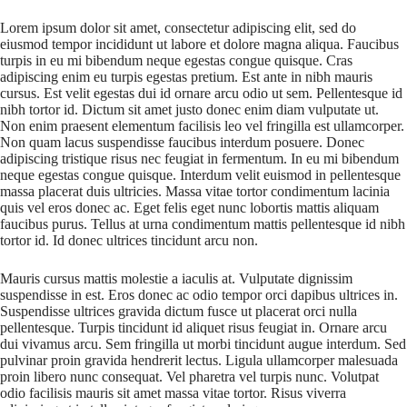
Lorem ipsum dolor sit amet, consectetur adipiscing elit, sed do
eiusmod tempor incididunt ut labore et dolore magna aliqua. Faucibus
turpis in eu mi bibendum neque egestas congue quisque. Cras
adipiscing enim eu turpis egestas pretium. Est ante in nibh mauris
cursus. Est velit egestas dui id ornare arcu odio ut sem. Pellentesque id
nibh tortor id. Dictum sit amet justo donec enim diam vulputate ut.
Non enim praesent elementum facilisis leo vel fringilla est ullamcorper.
Non quam lacus suspendisse faucibus interdum posuere. Donec
adipiscing tristique risus nec feugiat in fermentum. In eu mi bibendum
neque egestas congue quisque. Interdum velit euismod in pellentesque
massa placerat duis ultricies. Massa vitae tortor condimentum lacinia
quis vel eros donec ac. Eget felis eget nunc lobortis mattis aliquam
faucibus purus. Tellus at urna condimentum mattis pellentesque id nibh
tortor id. Id donec ultrices tincidunt arcu non.
Mauris cursus mattis molestie a iaculis at. Vulputate dignissim
suspendisse in est. Eros donec ac odio tempor orci dapibus ultrices in.
Suspendisse ultrices gravida dictum fusce ut placerat orci nulla
pellentesque. Turpis tincidunt id aliquet risus feugiat in. Ornare arcu
dui vivamus arcu. Sem fringilla ut morbi tincidunt augue interdum. Sed
pulvinar proin gravida hendrerit lectus. Ligula ullamcorper malesuada
proin libero nunc consequat. Vel pharetra vel turpis nunc. Volutpat
odio facilisis mauris sit amet massa vitae tortor. Risus viverra